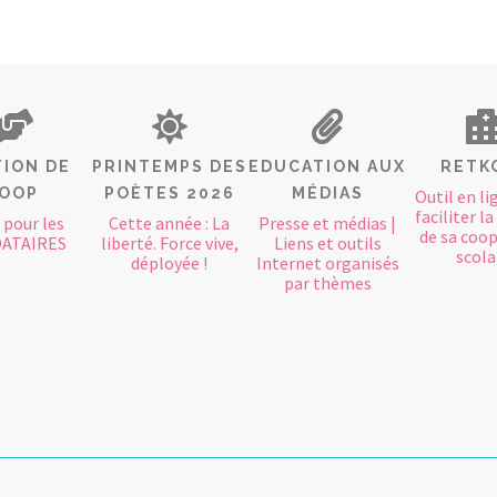
ION DE
PRINTEMPS DES
EDUCATION AUX
RETK
OOP
POÈTES 2026
MÉDIAS
Outil en li
faciliter l
 pour les
Cette année : La
Presse et médias |
de sa coo
ATAIRES
liberté. Force vive,
Liens et outils
scola
déployée !
Internet organisés
par thèmes