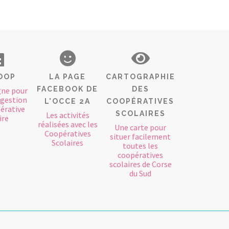
OOP
LA PAGE
CARTOGRAPHIE
FACEBOOK DE
DES
gne pour
a gestion
L'OCCE 2A
COOPÉRATIVES
pérative
SCOLAIRES
Les activités
ire
réalisées avec les
Une carte pour
Coopératives
situer facilement
Scolaires
toutes les
coopératives
scolaires de Corse
du Sud