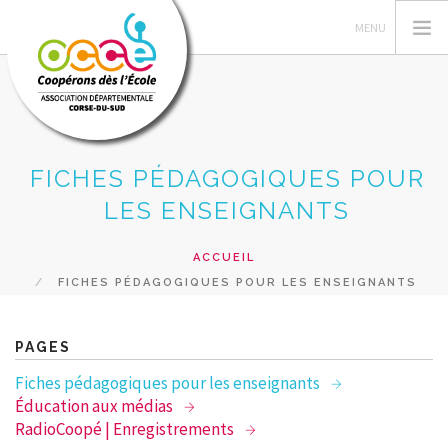
FICHES PÉDAGOGIQUES POUR
L'OCCE
LES ENSEIGNANTS
ACTIONS PEDAGOGIQUES
GERER SA COOPERATIVE
ACCUEIL
RESSOURCES PEDAGOGIQUES
FICHES PÉDAGOGIQUES POUR LES ENSEIGNANTS
FORMATIONS
PRETS ET SERVICES
PAGES
RECHERCHER
Fiches pédagogiques pour les enseignants
Éducation aux médias
CONTACT
RadioCoopé | Enregistrements