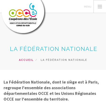
L'OCCE
LA FÉDÉRATION NATIONALE
ACTIONS PEDAGOGIQUES
GERER SA COOPERATIVE
ACCUEIL
LA FÉDÉRATION NATIONALE
RESSOURCES PEDAGOGIQUES
FORMATIONS
PRETS ET SERVICES
La Fédération Nationale, dont le siège est à Paris,
regroupe l'ensemble des associations
RECHERCHER
départementales OCCE et les Unions Régionales
OCCE sur l'ensemble du territoire.
CONTACT