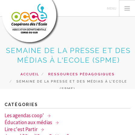
SEMAINE DE LA PRESSE ET DES
L'OCCE
MÉDIAS À L'ECOLE (SPME)
ACTIONS PEDAGOGIQUES
GERER SA COOPERATIVE
ACCUEIL
RESSOURCES PÉDAGOGIQUES
SEMAINE DE LA PRESSE ET DES MÉDIAS À L'ECOLE
RESSOURCES PEDAGOGIQUES
(SPME)
FORMATIONS
PRETS ET SERVICES
CATÉGORIES
RECHERCHER
Les agendas coop'
Éducation aux médias
CONTACT
Lire c'est Partir