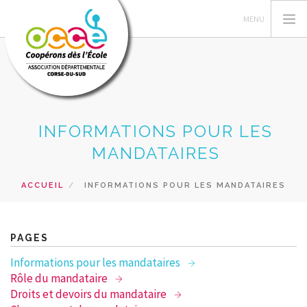
L'OCCE
INFORMATIONS POUR LES
ACTIONS PEDAGOGIQUES
MANDATAIRES
GERER SA COOPERATIVE
ACCUEIL
INFORMATIONS POUR LES MANDATAIRES
RESSOURCES PEDAGOGIQUES
FORMATIONS
PRETS ET SERVICES
PAGES
RECHERCHER
Informations pour les mandataires
Rôle du mandataire
CONTACT
Droits et devoirs du mandataire