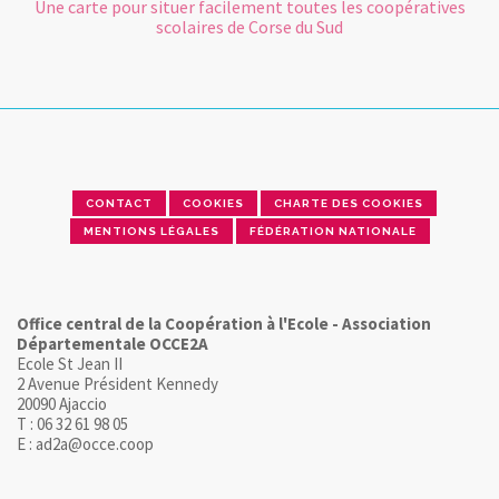
Une carte pour situer facilement toutes les coopératives
scolaires de Corse du Sud
CONTACT
COOKIES
CHARTE DES COOKIES
MENTIONS LÉGALES
FÉDÉRATION NATIONALE
Office central de la Coopération à l'Ecole - Association
Départementale OCCE2A
Ecole St Jean II
2 Avenue Président Kennedy
20090 Ajaccio
T : 06 32 61 98 05
E : ad2a@occe.coop