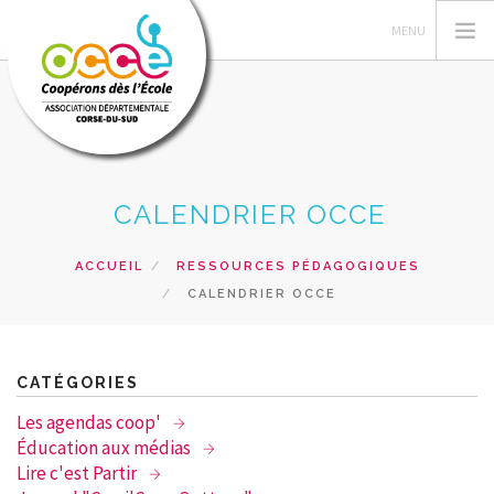
L'OCCE
CALENDRIER OCCE
ACTIONS PEDAGOGIQUES
GERER SA COOPERATIVE
ACCUEIL
RESSOURCES PÉDAGOGIQUES
CALENDRIER OCCE
RESSOURCES PEDAGOGIQUES
FORMATIONS
PRETS ET SERVICES
CATÉGORIES
RECHERCHER
Les agendas coop'
Éducation aux médias
CONTACT
Lire c'est Partir