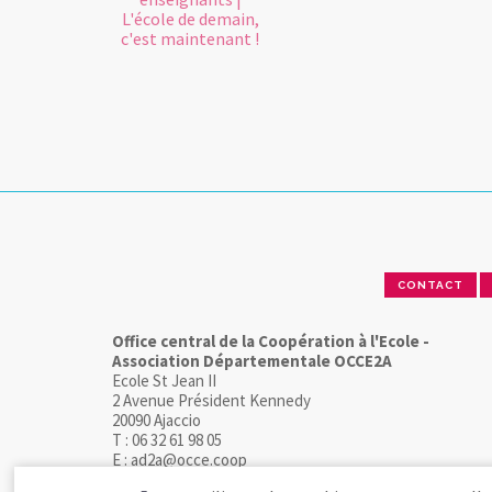
L'école de demain,
c'est maintenant !
CONTACT
Office central de la Coopération à l'Ecole -
Association Départementale OCCE2A
Ecole St Jean II
2 Avenue Président Kennedy
20090 Ajaccio
T : 06 32 61 98 05
E : ad2a@occe.coop