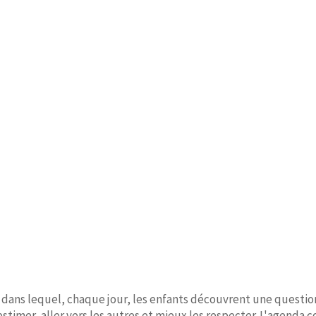
 dans lequel, chaque jour, les enfants découvrent une questio
stimer, aller vers les autres et mieux les respecter. L'agenda c