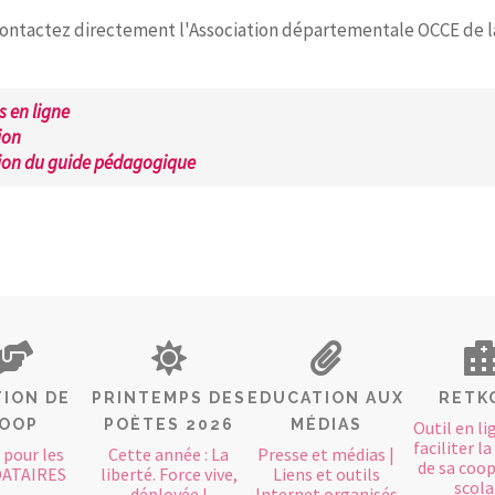
ntactez directement l'Association départementale OCCE de l
s en ligne
ion
ion du guide pédagogique
ION DE
PRINTEMPS DES
EDUCATION AUX
RETK
OOP
POÈTES 2026
MÉDIAS
Outil en li
faciliter l
 pour les
Cette année : La
Presse et médias |
de sa coo
ATAIRES
liberté. Force vive,
Liens et outils
scola
déployée !
Internet organisés