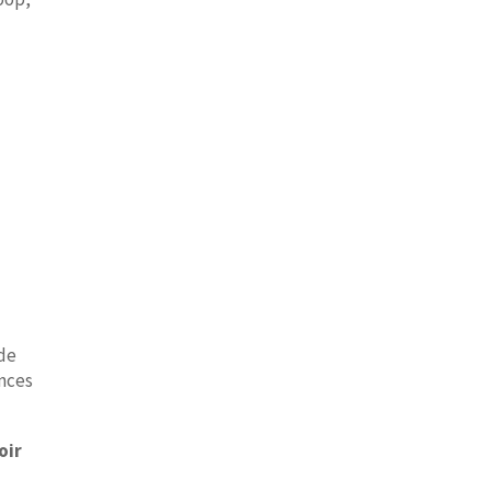
de
ences
oir