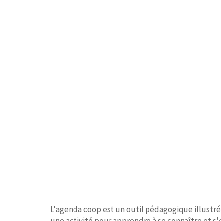
L'agenda coop est un outil pédagogique illustré
une activité pour apprendre à se connaître et s'e